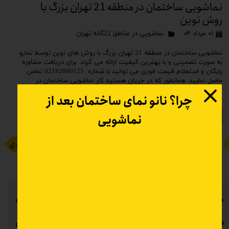
نماشویی ساختمان در منطقه 21 تهران بزرگ با
روش نوین
۰۱ مرداد ۰۴
نماشویی در مناطق 22گانه تهران
نماشویی ساختمان در منطقه 21 تهران بزرگ با روش های نوین توسط نمایو
به صورت تضمینی و با بهترین کیفیت ارائه می گردد. برای دریافت مشاوره
رایگان و استعلام قیمت فوری می توانید با شماره: 02182800125 تماس
حاصل نمایید. همانطور که در جریان هستید کار نماشویی ساختمان در
ارتفاع صورت می پذیرد و به همین دلیل رعایت اصول کار در ارتفاع از
چرا؟ نانو نمای ساختمان بعد از
اهمیت ویژه ای برخوردار است . در کنار …
نماشویی
ادامه مطلب
۲
۳
۴
۵
۶
۷
۸
۹
۱۰
بعدی
صفحه حاضر به عنوان یک مرجع کامل و متمرکز برای «مقالات
درباره نماشویی ساختمان» طراحی شده است. اگر به دنبال